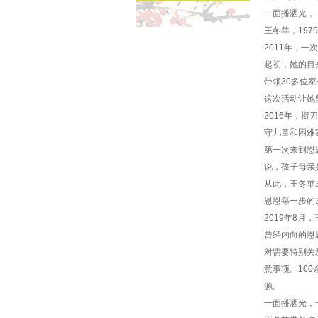
一面播洒光，
王冬苹，19
2011年，
起初，她的目
带领30多位
这次活动让她
2016年，
守儿童和困难
第一次来到恩
说，孩子母亲
从此，王冬苹
恩恩每一步的
2019年8
曾经内向的恩
对需要特别关
意事项。10
源。
一面播洒光，