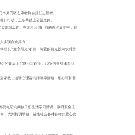
荆门市掇刀区志愿者协会担任志愿者。
热心善行打动，王冬苹踏上公益之路。
义卖组织工作。在龙泉公园门前的首次义卖中，她
疾人实现自食其力。
伴成长”“童享阳光”项目，将爱的目光投向农村留
烂的餐桌上沉默地写作业，70岁的爷爷抹着泪
他当家教，邀请心理咨询师疏导情绪，细心呵护着
她都要电话询问孩子们生活学习情况，嘱咐安全注
药膏，大到协调学籍、链接社会各种各样的爱心资