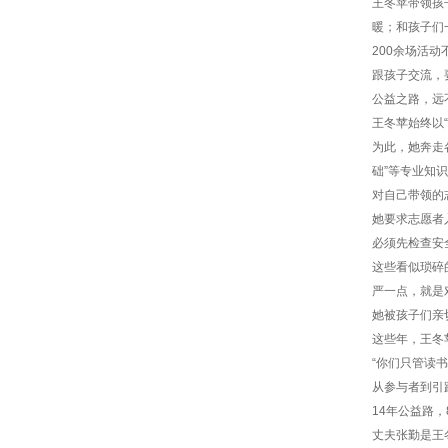
王冬苹带领孩
暖；和孩子们
200余场活
跟孩子交流，
公益之路，远
王冬苹始终以
为此，她奔走
础”等专业知
对自己带领的
她要求志愿者
必须先检查安
这些看似琐碎
严一点，就是
她被孩子们亲
这些年，王冬
“你们只管读
从参与者到引
14年公益路
丈夫张勤是王