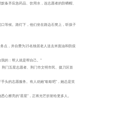
默默备齐应急药品、饮用水，连志愿者的防晒帽、
门口等候。路灯下，他们坐在路边石凳上，听孩子
务点，并自费为15名独居老人送去米面油和防疫
教我的：帮人就是帮自己。”
、荆门五星志愿者、荆门市文明市民、掇刀区首
下手头的志愿服务。有人劝她“歇歇吧”，她总是笑
悉心擦亮的“星星”，正将光芒折射给更多人。