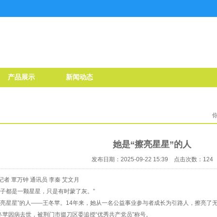
产品展示
新闻动态
她是“擦亮星星”的人
发布日期：2025-09-22 15:39 点击次数：124
者 覃万钟 通讯员 李秦 艾文月
孩子都是一颗星星，只是有时蒙了灰。”
擦亮星星”的人——王冬苹。14年来，她从一名公益事业参与者成长为引路人，擦亮了无
王冬苹因病去世，被荆门市掇刀区委追授“优秀共产党员”称号。