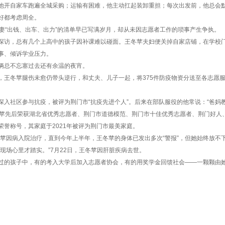
他开自家车跑遍全城采购；运输有困难，他主动扛起装卸重担；每次出发前，他总会
好都考虑周全。
夫妻“出钱、出车、出力”的清单早已写满岁月，却从未因志愿者工作的琐事产生争执。
探访，总有几个上高中的孩子因补课难以碰面。王冬苹夫妇便关掉自家店铺，在学校
事、倾诉学业压力。
俩总不忘塞过去还有余温的夜宵。
，王冬苹腿伤未愈仍带头逆行，和丈夫、儿子一起，将375件防疫物资分送至各志愿服
深入社区参与抗疫，被评为荆门市“抗疫先进个人”。后来在部队服役的他常说：“爸妈
冬苹先后荣获湖北省优秀志愿者、荆门市道德模范、荆门市十佳优秀志愿者、荆门好人
荣誉称号，其家庭于2021年被评为荆门市最美家庭。
王冬苹因病入院治疗，直到今年上半年，王冬苹的身体已发出多次“警报”，但她始终放不
在现场心里才踏实。”7月22日，王冬苹因肝脏疾病去世。
过的孩子中，有的考入大学后加入志愿者协会，有的用奖学金回馈社会——一颗颗由她