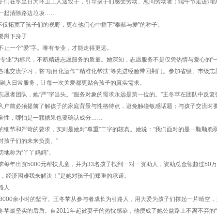
子们在冬至日为环卫工人送饺子，引导孩子们感受劳动、慰问劳动者；端午节走进消
一起清除路边垃圾……
动不仅拓宽了孩子们的视野，更在他们心中播下“奉献与爱”的种子。
要蹲下身子
不止一个“爱”字。唯有专业，才能走得更远。
“专业”为标尺，不断精进志愿服务的质量。她深知，志愿服务不是仅凭热情与爱心的“
各地交流学习，将“项目化运作”“精准化帮扶”等先进经验带回荆门。参加省级、市级志
识融入日常服务，让每一次关爱都更贴合孩子的真实需求。
志愿者团队，她“严”字当头。“服务对象的需求永远是第一位的。”王冬苹在团队中反复
入户前必须提前了解孩子的家庭背景与性格特点，避免触碰敏感话题；与孩子交流时
全性，哪怕是一颗糖果也要确认成分……
的细节和严苛的要求，实则是她对“尊重”二字的较真。她说：“我们面对的是一颗颗脆
对孩子们的未来负责。”
切地称为“丫丫妈妈”。
苹每年出资5000元帮扶儿童，并为33名孩子找到一对一资助人，资助总金额超过50
书，经济困难我来解决！”是她对孩子们郑重的承诺。
路人
，8000余小时的坚守。王冬苹从参与者成长为引路人，用大爱为孩子们撑起一片晴空
冬苹最坚实的后盾。自2011年起被妻子的热忱感染，他便成了她公益路上不离不弃的“