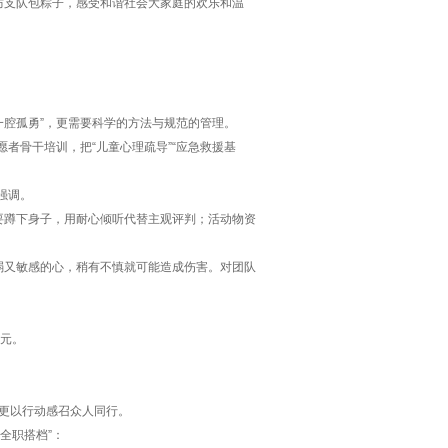
防支队包粽子，感受和谐社会大家庭的欢乐和温
一腔孤勇”，更需要科学的方法与规范的管理。
愿者骨干培训，把“儿童心理疏导”“应急救援基
强调。
要蹲下身子，用耐心倾听代替主观评判；活动物资
弱又敏感的心，稍有不慎就可能造成伤害。对团队
万元。
，更以行动感召众人同行。
全职搭档”：