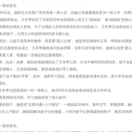
一面反射光
79年出生。她和丈夫在荆门市经营着一家小店，但她心里最重视的是另一份工作：在
一次偶然的机会，王冬苹结识了在医院关怀住院残疾人的义工“妞妞姐”。被“妞妞姐”的
光聚焦在残疾人群体。为了让残疾人的劳动果实转化为实际收入，王冬苹主动承担起
家长和孩子，仅用几小时就筹得800多元爱心款。
坚信：公益不是简单的施舍，而是要“授人以渔”。她坚持定期组织义卖，帮助多名残
掇刀区志愿者协会成立，王冬苹被推选为协会理事，后来又担任秘书长。她牵头负责“爱心
家庭儿童，组建起一支稳定的志愿者团队。
恩（化名）的家，眼前的画面便刻在了王冬苹心里：灯光不够明亮的房间里，孩子在破
是聋哑人，父亲患精神病，家里就靠他打零工挣钱。
成了这个家的“常客”：送米、油和学习用品，周末接恩恩参加课外活动，请大学生给
成长。
月，王冬苹为恩恩找到一对一资助人，每月500元资助金将持续至其大学毕业。
恩变得阳光开朗，学习成绩也有了很大提升。
爱的孩子，她坚持“定期沟通+入户探访”，一做就是10余年。逢年过节、寒暑假期，
0余次入户探访，她协助解决孩子们的难题，小到为孩子们更换破洞的鞋子、购买冻伤
一面反射光。