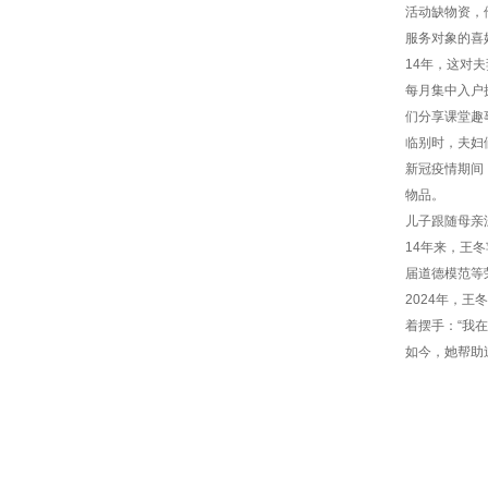
活动缺物资，
服务对象的喜
14年，这对
每月集中入户
们分享课堂趣
临别时，夫妇
新冠疫情期间
物品。
儿子跟随母亲
14年来，王
届道德模范等
2024年，
着摆手：“我
如今，她帮助