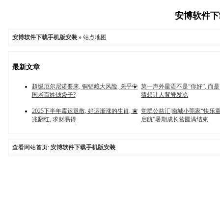
安博软件下载
安博软件下载手机版安装
»
站点地图
最新文章
超级厄尔尼诺要来, 铜铝藏大风险, 关乎中
第一声外星语不是“你好”, 而是“
国老百姓钱袋子?
猜想让人背脊发凉
2025下半年霉运退散, 好运渐涨的生肖, 吉
党群公益汇|南城小莞家“快乐
兆翻红, 求财易得
启航”暑期成长营圆满结束
查看网站首页:
安博软件下载手机版安装